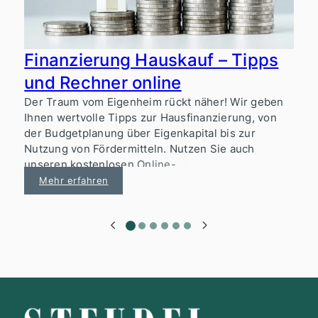
Finanzierung Hauskauf – Tipps
und Rechner online
E
a
Der Traum vom Eigenheim rückt näher! Wir geben
1
Ihnen wertvolle Tipps zur Hausfinanzierung, von
F
der Budgetplanung über Eigenkapital bis zur
u
Nutzung von Fördermitteln. Nutzen Sie auch
unseren kostenlosen Online-
Finanzierungsrechner!
Mehr erfahren