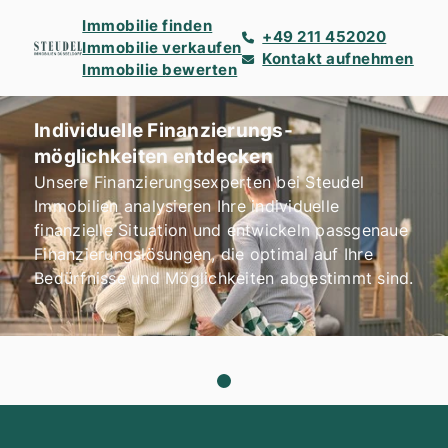
Immobilie finden
+49 211 452020
Immobilie verkaufen
Kontakt aufnehmen
Immobilie bewerten
Individuelle Finanzierungs-
möglichkeiten entdecken
Unsere Finanzierungsexperten bei Steudel
Immobilien analysieren Ihre individuelle
finanzielle Situation und entwickeln passgenaue
Finanzierungslösungen, die optimal auf Ihre
Bedürfnisse und Möglichkeiten abgestimmt sind.