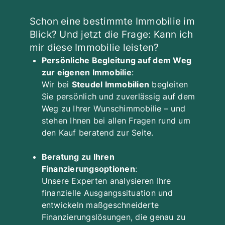
Jetzt Angaben hinterlassen
Schon eine bestimmte Immobilie im
und eine individuelle
Blick? Und jetzt die Frage: Kann ich
Beratung erhalten
mir diese Immobilie leisten?
Persönliche Begleitung auf dem Weg
Nehmen Sie sich einen Moment Zeit, um
zur eigenen Immobilie
:
das Formular auszufüllen. Dies hilft uns,
Wir bei
Steudel Immobilien
begleiten
Ihre individuelle Situation besser zu
Sie persönlich und zuverlässig auf dem
verstehen und gezielte Beratung
Weg zu Ihrer Wunschimmobilie – und
anzubieten.
stehen Ihnen bei allen Fragen rund um
den Kauf beratend zur Seite.
Angaben zur finanziellen Situation
Beratung zu Ihren
Kaufpreis der Immobilie
*
Finanzierungsoptionen
:
Unsere Experten analysieren Ihre
finanzielle Ausgangssituation und
entwickeln maßgeschneiderte
Vorhandenes Eigenkapital in €
Finanzierungslösungen, die genau zu