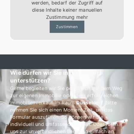
werden, bedarf der Zugriff auf
diese Inhalte keiner manuellen
Zustimmung mehr
Zustimmen
Wie dürfen wir Sie in Düsseldorf
unterstützen?
Gerne begleiten wir Sie persönlich auf dem Weg
zur eigenen Immobilie oder dem erfolgreichen
Immobilienverkauf im Raum
Düsseldorf
. Bitte
nehmen Sie sich einen Moment Zeit, um das
Formular auszufüllen. So können wir Sie
individuell und umfassend beraten. Oder rufen
uns zur unverbindlichen Beratung einfach an.