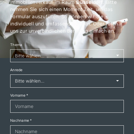
Immobilienverkauf im Raum
Düsseldorf
. Bitte
nehmen Sie sich einen Moment Zeit, um das
Formular auszufüllen. So können wir Sie
individuell und umfassend beraten. Oder rufen
uns zur unverbindlichen Beratung einfach an.
Thema
Anrede
Vorname
*
Nachname
*