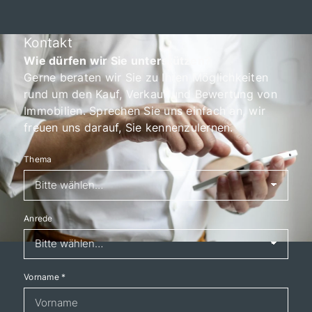
Kontakt
Wie dürfen wir Sie unterstützen?
Gerne beraten wir Sie zu Ihren Möglichkeiten
rund um den Kauf, Verkauf und Bewertung von
Immobilien. Sprechen Sie uns einfach an, wir
freuen uns darauf, Sie kennenzulernen.
Thema
Anrede
Vorname
*