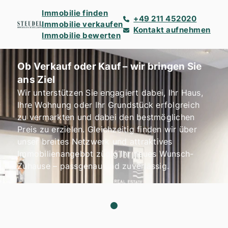
Immobilie finden
+49 211 452020
Immobilie verkaufen
Kontakt aufnehmen
Immobilie bewerten
Ob Verkauf oder Kauf – wir bringen Sie
ans Ziel
Wir unterstützen Sie engagiert dabei, Ihr Haus,
Ihre Wohnung oder Ihr Grundstück erfolgreich
zu vermarkten und dabei den bestmöglichen
Preis zu erzielen. Gleichzeitig finden wir über
unser breites Netzwerk und attraktives
Immobilienangebot zügig Ihr neues Wunsch-
Zuhause – passgenau und zuverlässig.