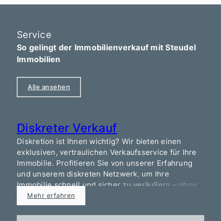
Service
So gelingt der Immobilienverkauf mit Steudel
Immobilien
Alle ansehen
Diskreter Verkauf
Diskretion ist Ihnen wichtig? Wir bieten einen
E
exklusiven, vertraulichen Verkaufsservice für Ihre
A
Immobilie. Profitieren Sie von unserer Erfahrung
u
und unserem diskreten Netzwerk, um Ihre
Z
Immobilie schnell und sicher zu veräußern – ohne
M
unerwünschte Aufmerksamkeit.
Mehr erfahren