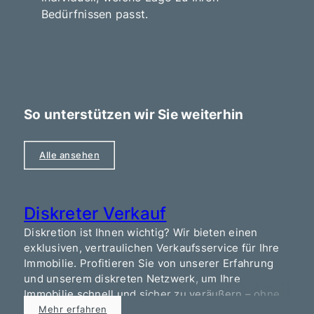
Bedürfnissen passt.
So unterstützen wir Sie weiterhin
Alle ansehen
Diskreter Verkauf
Diskretion ist Ihnen wichtig? Wir bieten einen
V
exklusiven, vertraulichen Verkaufsservice für Ihre
A
Immobilie. Profitieren Sie von unserer Erfahrung
s
und unserem diskreten Netzwerk, um Ihre
o
Immobilie schnell und sicher zu veräußern – ohne
W
unerwünschte Aufmerksamkeit.
Mehr erfahren