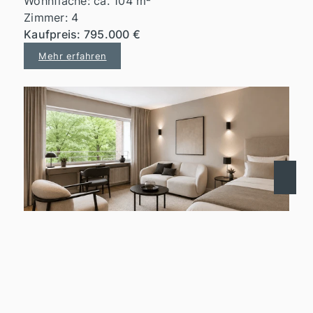
Wohnfläche: ca. 104 m²
Zimmer: 4
Kaufpreis: 795.000 €
Mehr erfahren
40474 Düsseldorf
5 Sterne Suite am Nordpark/Messe Düsseldorf
zimmer zu mieten
Wohnfläche: ca. 40 m²