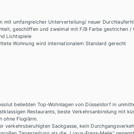
on mit umfangreicher Unterverteilung/ neuer Durchlauferhi
telt, geschliffen und zweimal mit F/B Farbe gestrichen / 
d Lichtspiele
attete Wohnung wird internationalem Standard gerecht
bsolut beliebten Top-Wohnlagen von Düsseldorf in unmitt
rstklassigen Restaurants, beste Verkehrsanbindung mit k
h ohne Fluglärm.
ner verkehrsberuhigten Sackgasse, kein Durchgangsverkeh
 großen Tageszeitung als die „Luxus-Fress-Meile“ genannt