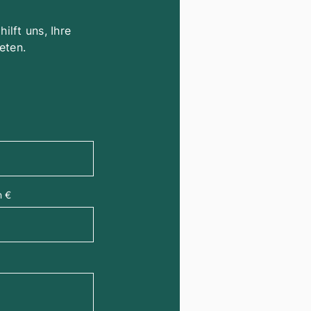
lft uns, Ihre
eten.
n €