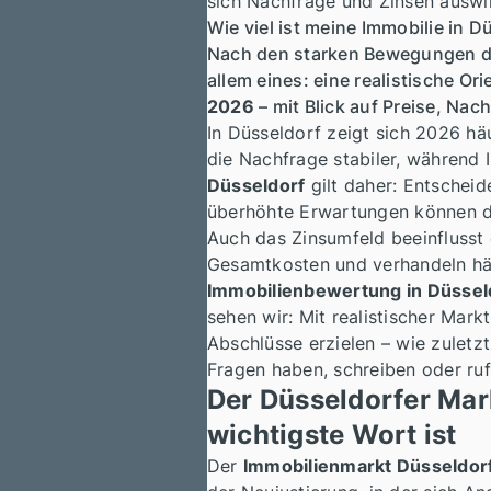
sich Nachfrage und Zinsen auswi
Wie viel ist meine Immobilie in D
Nach den starken Bewegungen de
allem eines: eine realistische O
2026
– mit Blick auf Preise, Na
In Düsseldorf zeigt sich 2026 häu
die Nachfrage stabiler, während 
Düsseldorf
gilt daher: Entschei
überhöhte Erwartungen können di
Auch das Zinsumfeld beeinflusst d
Gesamtkosten und verhandeln häuf
Immobilienbewertung in Düssel
sehen wir: Mit realistischer Mark
Abschlüsse erzielen – wie zulet
Fragen haben, schreiben oder ruf
Der Düsseldorfer Mark
wichtigste Wort ist
Der
Immobilienmarkt Düsseldor