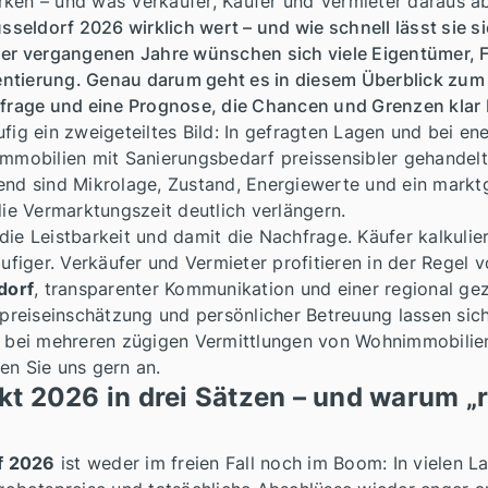
rken – und was Verkäufer, Käufer und Vermieter daraus ab
üsseldorf 2026 wirklich wert – und wie schnell lässt sie 
r vergangenen Jahre wünschen sich viele Eigentümer, Fa
rientierung. Genau darum geht es in diesem Überblick zu
chfrage und eine Prognose, die Chancen und Grenzen klar
fig ein zweigeteiltes Bild: In gefragten Lagen und bei ene
Immobilien mit Sanierungsbedarf preissensibler gehandel
dend sind Mikrolage, Zustand, Energiewerte und ein markt
e Vermarktungszeit deutlich verlängern.
ie Leistbarkeit und damit die Nachfrage. Käufer kalkulier
iger. Verkäufer und Vermieter profitieren in der Regel v
dorf
, transparenter Kommunikation und einer regional gez
tpreiseinschätzung und persönlicher Betreuung lassen sich
zt bei mehreren zügigen Vermittlungen von Wohnimmobilie
en Sie uns gern an.
t 2026 in drei Sätzen – und warum „re
f 2026
ist weder im freien Fall noch im Boom: In vielen L