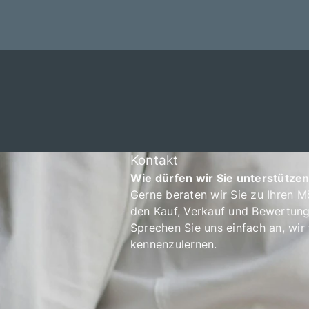
Kontakt
Wie dürfen wir Sie unterstütze
Gerne beraten wir Sie zu Ihren M
den Kauf, Verkauf und Bewertung
Sprechen Sie uns einfach an, wir 
kennenzulernen.