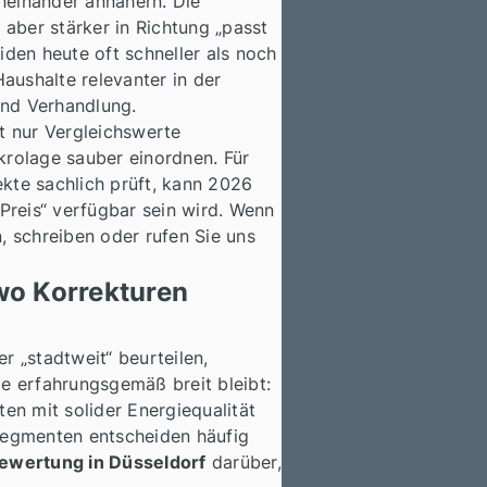
neinander annähern. Die
 aber stärker in Richtung „passt
iden heute oft schneller als noch
aushalte relevanter in der
und Verhandlung.
ht nur Vergleichswerte
rolage sauber einordnen. Für
ekte sachlich prüft, kann 2026
Preis“ verfügbar sein wird. Wenn
, schreiben oder rufen Sie uns
 wo Korrekturen
 „stadtweit“ beurteilen,
ge erfahrungsgemäß breit bleibt:
en mit solider Energiequalität
 Segmenten entscheiden häufig
ewertung in Düsseldorf
darüber,