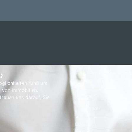
Thema
n?
öglichkeiten rund um
 von Immobilien.
Vorname
*
freuen uns darauf, Sie
E-Mail
*