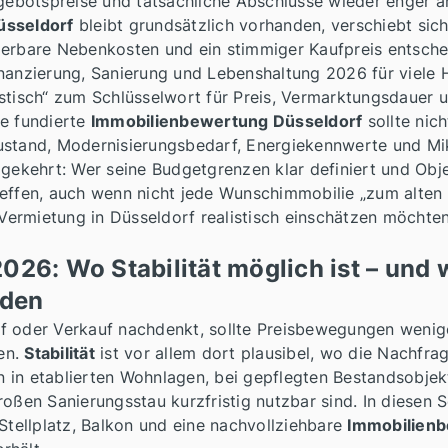
ngebotspreise und tatsächliche Abschlüsse wieder enger a
üsseldorf
bleibt grundsätzlich vorhanden, verschiebt sich
ulierbare Nebenkosten und ein stimmiger Kaufpreis entsche
nanzierung, Sanierung und Lebenshaltung 2026 für viele H
stisch“ zum Schlüsselwort für Preis, Vermarktungsdauer 
ne fundierte
Immobilienbewertung Düsseldorf
sollte nic
ustand, Modernisierungsbedarf, Energiekennwerte und Mik
mgekehrt: Wer seine Budgetgrenzen klar definiert und Obj
effen, auch wenn nicht jede Wunschimmobilie „zum alten 
 Vermietung in Düsseldorf realistisch einschätzen möchten
2026: Wo Stabilität möglich ist – und
rden
 oder Verkauf nachdenkt, sollte Preisbewegungen weniger
en.
Stabilität
ist vor allem dort plausibel, wo die Nachfra
in etablierten Wohnlagen, bei gepflegten Bestandsobjekt
roßen Sanierungsstau kurzfristig nutzbar sind. In diesen
 Stellplatz, Balkon und eine nachvollziehbare
Immobilienb