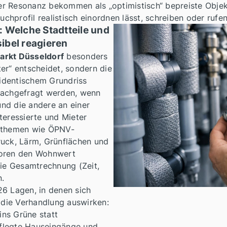
r Resonanz bekommen als „optimistisch“ bepreiste Obje
uchprofil realistisch einordnen lässt, schreiben oder rufe
 Welche Stadtteile und
ibel reagieren
arkt Düsseldorf
besonders
er“ entscheidet, sondern die
identischem Grundriss
nachgefragt werden, wenn
 und die andere an einer
teressierte und Mieter
gsthemen wie ÖPNV-
ruck, Lärm, Grünflächen und
toren den Wohnwert
die Gesamtrechnung (Zeit,
.
26 Lagen, in denen sich
f die Verhandlung auswirken:
ins Grüne statt
flegte Hauseingänge und