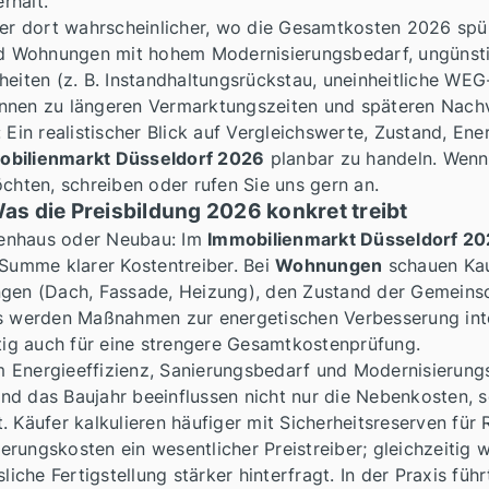
rhält.
r dort wahrscheinlicher, wo die Gesamtkosten 2026 spü
und Wohnungen mit hohem Modernisierungsbedarf, ungünsti
heiten (z. B. Instandhaltungsrückstau, uneinheitliche WEG
nnen zu längeren Vermarktungszeiten und späteren Nachv
 Ein realistischer Blick auf Vergleichswerte, Zustand, En
obilienmarkt Düsseldorf 2026
planbar zu handeln. Wenn 
öchten, schreiben oder rufen Sie uns gern an.
s die Preisbildung 2026 konkret treibt
enhaus oder Neubau: Im
Immobilienmarkt Düsseldorf 2
 Summe klarer Kostentreiber. Bei
Wohnungen
schauen Kau
ngen (Dach, Fassade, Heizung), den Zustand der Gemeins
Gs werden Maßnahmen zur energetischen Verbesserung inte
stig auch für eine strengere Gesamtkostenprüfung.
 Energieeffizienz, Sanierungsbedarf und Modernisierungsr
nd das Baujahr beeinflussen nicht nur die Nebenkosten, 
. Käufer kalkulieren häufiger mit Sicherheitsreserven für
erungskosten ein wesentlicher Preistreiber; gleichzeitig 
liche Fertigstellung stärker hinterfragt. In der Praxis füh