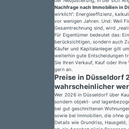
der Neujustierung, in der sich A
Nachfrage nach Immobilien in D
wirklich“: Energieeffizienz, kalk
vor wenigen Jahren. Und: Weil Fi
Gesamtrechnung sind, wird „reali
Für Eigentümer bedeutet das: Ei
berücksichtigen, sondern auch Z
Käufer und Kapitalanleger gilt u
weiterhin gute Entscheidungen tr
Sie Ihren Verkauf, Kauf oder Ihre
gern an.
Preise in Düsseldorf 
wahrscheinlicher we
Wer 2026 in Düsseldorf über Kauf
sondern objekt- und lagenbezog
bei gut geschnittenen Wohnungen 
sowie bei Immobilien, die ohne g
Details wie Grundriss, Hausgeld,