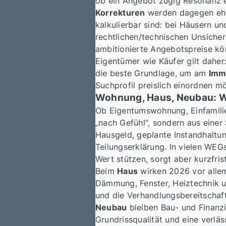
ob ein Angebot zügig Resonanz e
Korrekturen
werden dagegen ehe
kalkulierbar sind: bei Häusern 
rechtlichen/technischen Unsicher
ambitionierte Angebotspreise kö
Eigentümer wie Käufer gilt daher:
die beste Grundlage, um am
Imm
Suchprofil preislich einordnen m
Wohnung, Haus, Neubau: Wa
Ob Eigentumswohnung, Einfamili
„nach Gefühl“, sondern aus einer
Hausgeld, geplante Instandhaltu
Teilungserklärung. In vielen WE
Wert stützen, sorgt aber kurzfri
Beim
Haus
wirken 2026 vor allem
Dämmung, Fenster, Heiztechnik u
und die Verhandlungsbereitschaft
Neubau
bleiben Bau- und Finanzi
Grundrissqualität und eine verläss