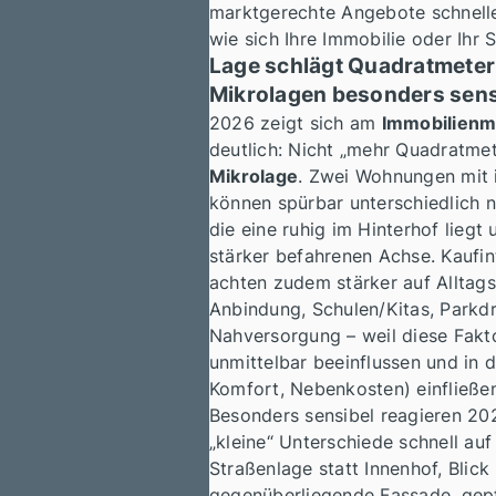
marktgerechte Angebote schnelle
wie sich Ihre Immobilie oder Ihr S
Lage schlägt Quadratmeter:
Mikrolagen besonders sens
2026 zeigt sich am
Immobilienm
deutlich: Nicht „mehr Quadratmet
Mikrolage
. Zwei Wohnungen mit 
können spürbar unterschiedlich 
die eine ruhig im Hinterhof liegt
stärker befahrenen Achse. Kaufin
achten zudem stärker auf Allta
Anbindung, Schulen/Kitas, Parkd
Nahversorgung – weil diese Fak
unmittelbar beeinflussen und in 
Komfort, Nebenkosten) einfließen
Besonders sensibel reagieren 20
„kleine“ Unterschiede schnell au
Straßenlage statt Innenhof, Blick 
gegenüberliegende Fassade, gep