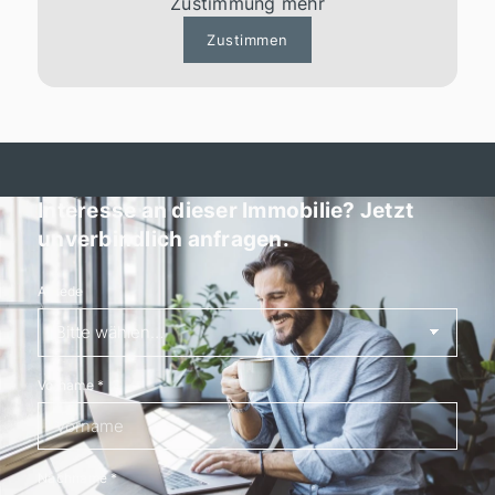
Zustimmung mehr
Zustimmen
Interesse an dieser Immobilie? Jetzt
unverbindlich anfragen.
Anrede
Vorname
*
Nachname
*