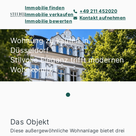
Immobilie finden
+49 211 452020
Immobilie verkaufen
Kontakt aufnehmen
Immobilie bewerten
Wohnung zu kaufen in
Düsseldorf
Stilvolle Eleganz trifft modernen
Wohnkomfort
Das Objekt
Diese außergewöhnliche Wohnanlage bietet drei