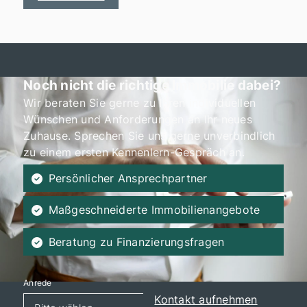
Noch nicht die richtige Immobilie dabei?
Wir beraten Sie gerne zu Ihren individuellen
Wünschen und Anforderungen an Ihr neues
Zuhause. Sprechen Sie uns gerne unverbindlich
zu einem ersten Kennenlern-Gespräch an.
Persönlicher Ansprechpartner
Maßgeschneiderte Immobilienangebote
Beratung zu Finanzierungsfragen
Anrede
Kontakt aufnehmen