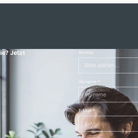
ie? Jetzt
Anrede
Vorname
*
E-Mail
*